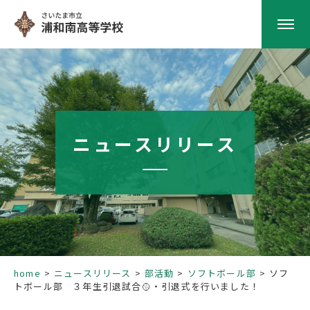
HOME
学校紹介
ニュースリリース
南高の教育
学校生活
部活動
home
ニュースリリース
部活動
ソフトボール部
ソフ
トボール部 ３年生引退試合🥎・引退式を行いました！
進路指導