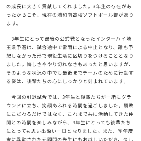
の成長に大きく貢献してくれました。3年生の存在があ
English
プライバシーポリシー
ったからこそ、現在の浦和南高校ソフトボール部があり
ます。
3年生にとって最後の公式戦となったインターハイ埼
玉県予選は、試合途中で雷雨による中止となり、誰も予
想しなかった形で現役生活に区切りをつけることとなり
ました。悔しさややり切れなさもあったと思いますが、
そのような状況の中でも最後までチームのために行動す
る姿は、後輩たちの心にしっかりと刻まれています。
今回の引退試合では、3年生と後輩たちが一緒にグラ
ウンドに立ち、笑顔あふれる時間を過ごしました。勝敗
にこだわるだけではなく、これまで共に活動してきた仲
間との時間を楽しみながら、3年生にとっても後輩たち
にとっても思い出深い一日となりました。また、昨年度
末に異動された元顧問の先生にもお越しいただき、久し