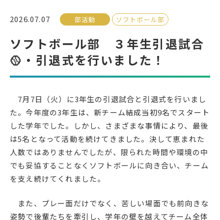
2026.07.07
部活動
ソフトボール部
受検生の方へ
ソフトボール部 ３年生引退試合
🥎・引退式を行いました！
年間スケジュール
学校パンフレット
教科ガイド
校長室より
7月7日（火）に3年生の引退試合と引退式を行いまし
保健室より
図書室より
た。今年度の3年生は、新チーム結成当初9名でスタート
事務室より
在校生の皆さんへ
した学年でした。しかし、さまざまな事情により、最後
保護者の方へ
本校のPTA活動
は5名となって活動を続けてきました。決して恵まれた
人数ではありませんでしたが、限られた時間や環境の中
地域の皆様へ
同窓会
でも妥協することなくソフトボールに向き合い、チーム
教育関係者の方へ
各種証明書発行
を支え続けてくれました。
また、プレー面だけでなく、苦しい場面でも前向きな
アクセス
お問い合わせ
姿勢で後輩たちを牽引し、学年の壁を越えてチーム全体