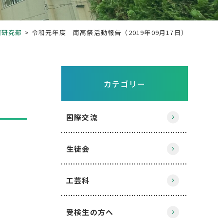
画研究部
令和元年度 南高祭活動報告（2019年09月17日）
カテゴリー
国際交流
生徒会
ッ
工芸科
受検生の方へ