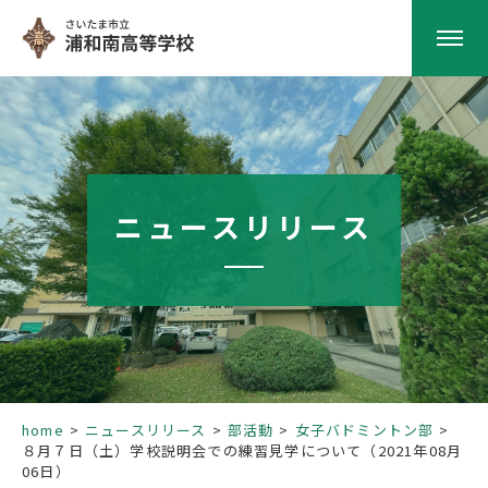
HOME
学校紹介
ニュースリリース
南高の教育
学校生活
部活動
home
ニュースリリース
部活動
女子バドミントン部
８月７日（土）学校説明会での練習見学について（2021年08月
進路指導
06日）