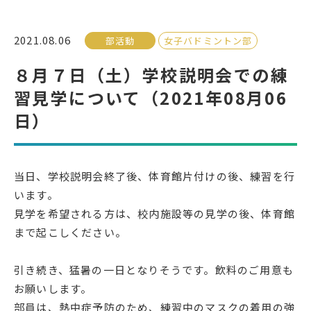
受検生の方へ
2021.08.06
部活動
女子バドミントン部
８月７日（土）学校説明会での練
年間スケジュール
学校パンフレット
習見学について（2021年08月06
教科ガイド
校長室より
日）
保健室より
図書室より
事務室より
在校生の皆さんへ
当日、学校説明会終了後、体育館片付けの後、練習を行
保護者の方へ
本校のPTA活動
います。
見学を希望される方は、校内施設等の見学の後、体育館
地域の皆様へ
同窓会
まで起こしください。
教育関係者の方へ
各種証明書発行
引き続き、猛暑の一日となりそうです。飲料のご用意も
お願いします。
アクセス
お問い合わせ
部員は、熱中症予防のため、練習中のマスクの着用の強