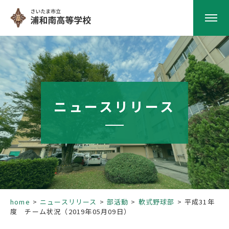
HOME
学校紹介
ニュースリリース
南高の教育
学校生活
部活動
home
ニュースリリース
部活動
軟式野球部
平成31年
度 チーム状況（2019年05月09日）
進路指導