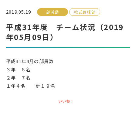
2019.05.19
部活動
軟式野球部
受検生の方へ
平成31年度 チーム状況（2019
年05月09日）
年間スケジュール
学校パンフレット
教科ガイド
校長室より
平成31年4月の部員数
保健室より
図書室より
３年 ８名
事務室より
在校生の皆さんへ
２年 ７名
保護者の方へ
本校のPTA活動
１年４名 計１９名
地域の皆様へ
同窓会
いいね！
教育関係者の方へ
各種証明書発行
アクセス
お問い合わせ