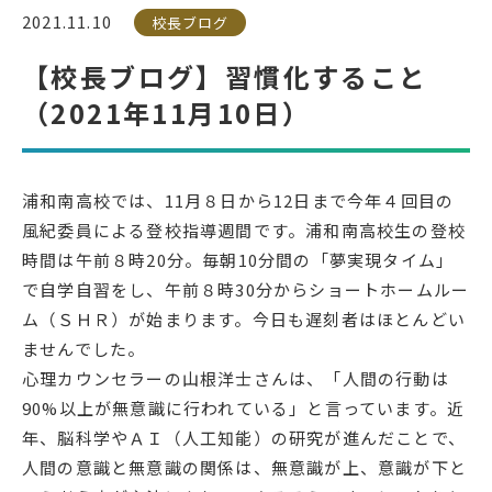
2021.11.10
校長ブログ
受検生の方へ
【校長ブログ】習慣化すること
（2021年11月10日）
年間スケジュール
学校パンフレット
教科ガイド
校長室より
浦和南高校では、11月８日から12日まで今年４回目の
保健室より
図書室より
風紀委員による登校指導週間です。浦和南高校生の登校
時間は午前８時20分。毎朝10分間の「夢実現タイム」
事務室より
在校生の皆さんへ
で自学自習をし、午前８時30分からショートホームルー
保護者の方へ
本校のPTA活動
ム（ＳＨＲ）が始まります。今日も遅刻者はほとんどい
地域の皆様へ
同窓会
ませんでした。
心理カウンセラーの山根洋士さんは、「人間の行動は
教育関係者の方へ
各種証明書発行
90%以上が無意識に行われている」と言っています。近
年、脳科学やＡＩ（人工知能）の研究が進んだことで、
人間の意識と無意識の関係は、無意識が上、意識が下と
アクセス
お問い合わせ