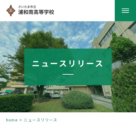
HOME
学校紹介
ニュースリリース
南高の教育
学校生活
部活動
home
ニュースリリース
進路指導