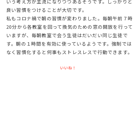
いう考え方が主流になりつつあるそうです。しっかりと
English
プライバシーポリシー
良い習慣をつけることが大切です。
私もコロナ禍で朝の習慣が変わりました。毎朝午前７時
20分から各教室を回って換気のための窓の開放を行って
いますが、毎朝教室で会う生徒はだいだい同じ生徒で
す。朝の１時間を有効に使っているようです。強制では
なく習慣化すると何事もストレスレスで行動できます。
いいね！