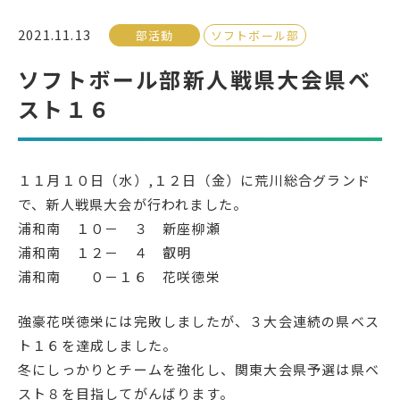
2021.11.13
部活動
ソフトボール部
受検生の方へ
ソフトボール部新人戦県大会県ベ
スト１６
年間スケジュール
学校パンフレット
教科ガイド
校長室より
１１月１０日（水）,１２日（金）に荒川総合グランド
保健室より
図書室より
で、新人戦県大会が行われました。
事務室より
在校生の皆さんへ
浦和南 １０－ ３ 新座柳瀬
保護者の方へ
本校のPTA活動
浦和南 １２－ ４ 叡明
浦和南 ０－１６ 花咲徳栄
地域の皆様へ
同窓会
教育関係者の方へ
各種証明書発行
強豪花咲徳栄には完敗しましたが、３大会連続の県ベス
ト１６を達成しました。
冬にしっかりとチームを強化し、関東大会県予選は県ベ
アクセス
お問い合わせ
スト８を目指してがんばります。