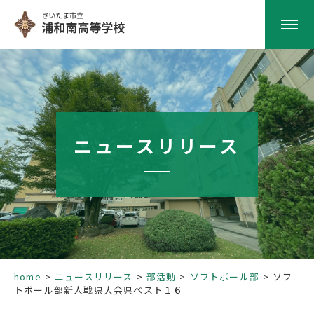
HOME
学校紹介
ニュースリリース
南高の教育
学校生活
部活動
home
ニュースリリース
部活動
ソフトボール部
ソフ
トボール部新人戦県大会県ベスト１６
進路指導