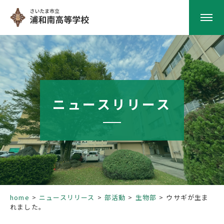
HOME
学校紹介
ニュースリリース
南高の教育
学校生活
部活動
home
ニュースリリース
部活動
生物部
ウサギが生ま
れました。
進路指導