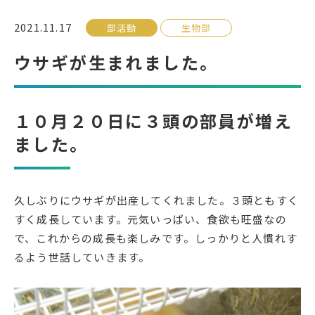
2021.11.17
部活動
生物部
受検生の方へ
ウサギが生まれました。
年間スケジュール
学校パンフレット
１０月２０日に３頭の部員が増え
教科ガイド
校長室より
ました。
保健室より
図書室より
事務室より
在校生の皆さんへ
保護者の方へ
本校のPTA活動
久しぶりにウサギが出産してくれました。３頭ともすく
すく成長しています。元気いっぱい、食欲も旺盛なの
地域の皆様へ
同窓会
で、これからの成長も楽しみです。しっかりと人慣れす
教育関係者の方へ
各種証明書発行
るよう世話していきます。
アクセス
お問い合わせ