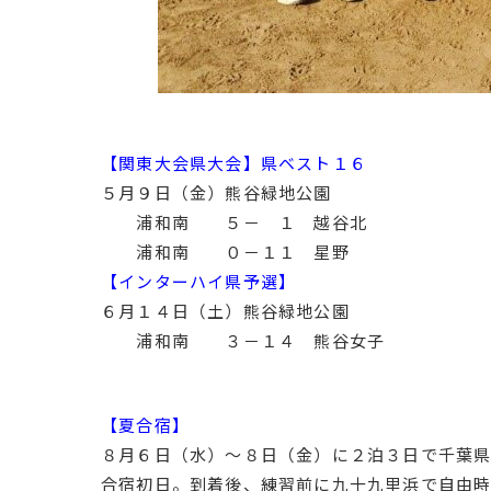
【関東大会県大会】県ベスト１６
５月９日（金）熊谷緑地公園
浦和南 ５－ １ 越谷北
浦和南 ０－１１ 星野
【インターハイ県予選】
６月１４日（土）熊谷緑地公園
浦和南 ３－１４ 熊谷女子
【夏合宿】
８月６日（水）～８日（金）に２泊３日で千葉県
合宿初日。到着後、練習前に九十九里浜で自由