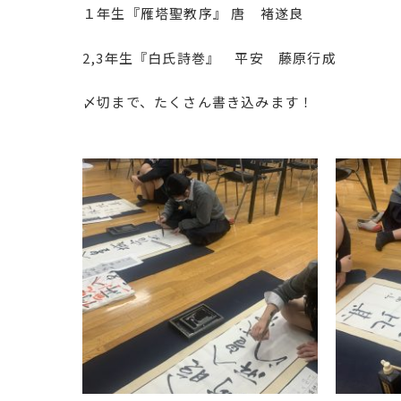
１年生『雁塔聖教序』 唐 褚遂良
2,3年生『白氏詩巻』 平安 藤原行成
〆切まで、たくさん書き込みます！