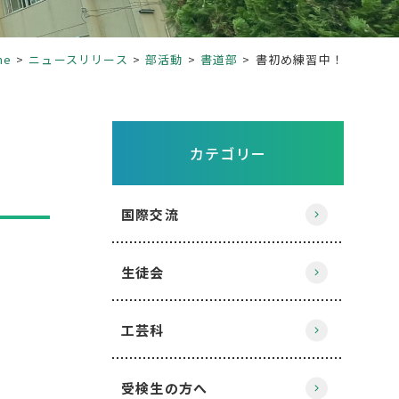
me
ニュースリリース
部活動
書道部
書初め練習中！
カテゴリー
国際交流
生徒会
工芸科
受検生の方へ