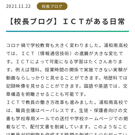
2021.11.22
校長ブログ
受検生の方へ
【校長ブログ】ＩＣＴがある日常
年間スケジュール
学校パンフレット
コロナ禍で学校教育も大きく変わりました。浦和南高校
教科ガイド
校長室より
では、ＩＣＴ（情報通信技術）の進展が大きな変化で
保健室より
図書室より
す。ＩＣＴによって可能になる学習はたくさんありま
す。例えば理科。授業時間の関係で実施できない実験が
事務室より
在校生の皆さんへ
動画ならしっかりと見せることができます。地歴科では
保護者の方へ
本校のPTA活動
記録映像を見せることができます。国語や英語では、文
章構造を俯瞰させることも可能です。
地域の皆様へ
同窓会
ＩＣＴで教員の働き方改革も進みました。浦和南高校で
教育関係者の方へ
各種証明書発行
は、職員会議はペーパレスです。生徒・保護者向けの文
書も学校専用メールでの送付や学校ホームページでの掲
載などで、配付文書を削減しています。このようなこと
アクセス
お問い合わせ
は教員が印刷物を作成する時間の削減にもつながってい