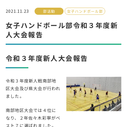
2021.11.23
部活動
女子ハンドボール部
受検生の方へ
女子ハンドボール部令和３年度新
人大会報告
年間スケジュール
学校パンフレット
教科ガイド
校長室より
令和３年度新人大会報告
保健室より
図書室より
事務室より
在校生の皆さんへ
保護者の方へ
本校のPTA活動
令和３年度新人戦南部地
区大会及び県大会が行われ
地域の皆様へ
同窓会
ました。
教育関係者の方へ
各種証明書発行
南部地区大会では４位に
なり、２年佐々木彩寧がベ
アクセス
お問い合わせ
スト７に選ばれました。