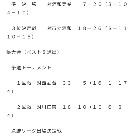
準 決 勝 対浦和実業 ７－２０（３－１０
４－１０）
３位決定戦 対市立浦和 １８ー２６（８－１１
１０－１５）
県大会（ベスト８進出）
予選トーナメント
１回戦 対西武台 ３３－ ５（１６－１ １７－
４）
２回戦 対川口東 １８－１０（１０－６ ８－
４）
決勝リーグ出場決定戦