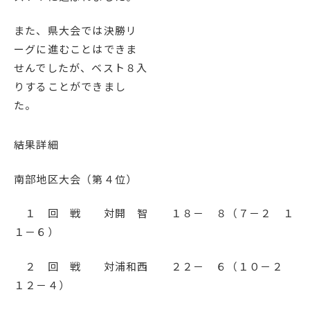
English
プライバシーポリシー
また、県大会では決勝リ
ーグに進むことはできま
せんでしたが、ベスト８入
りすることができまし
た。
結果詳細
南部地区大会（第４位）
１ 回 戦 対開 智 １８－ ８（７－２ １
１－６）
２ 回 戦 対浦和西 ２２－ ６（１０－２
１２－４）