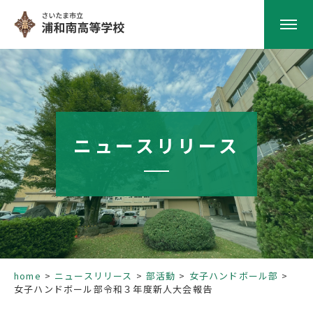
HOME
学校紹介
ニュースリリース
南高の教育
学校生活
部活動
home
ニュースリリース
部活動
女子ハンドボール部
女子ハンドボール部令和３年度新人大会報告
進路指導