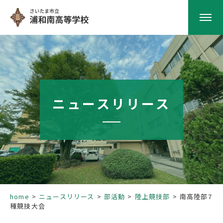
HOME
学校紹介
ニュースリリース
南高の教育
学校生活
部活動
home
ニュースリリース
部活動
陸上競技部
南高陸部7
種競技大会
進路指導