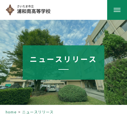
HOME
学校紹介
ニュースリリース
南高の教育
学校生活
部活動
home
ニュースリリース
進路指導