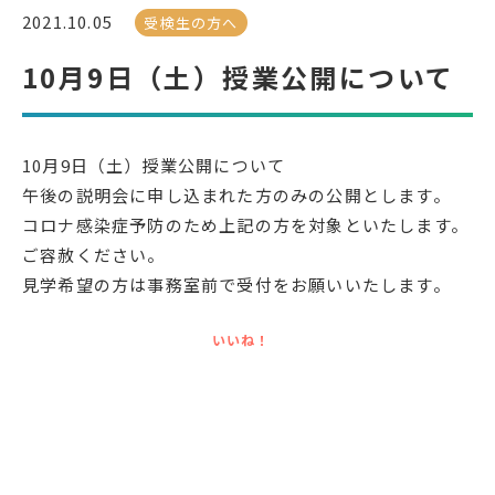
2021.10.05
受検生の方へ
受検生の方へ
10月9日（土）授業公開について
年間スケジュール
学校パンフレット
10月9日（土）授業公開について
教科ガイド
校長室より
午後の説明会に申し込まれた方のみの公開とします。
保健室より
図書室より
コロナ感染症予防のため上記の方を対象といたします。
ご容赦ください。
事務室より
在校生の皆さんへ
見学希望の方は事務室前で受付をお願いいたします。
保護者の方へ
本校のPTA活動
いいね！
地域の皆様へ
同窓会
教育関係者の方へ
各種証明書発行
アクセス
お問い合わせ