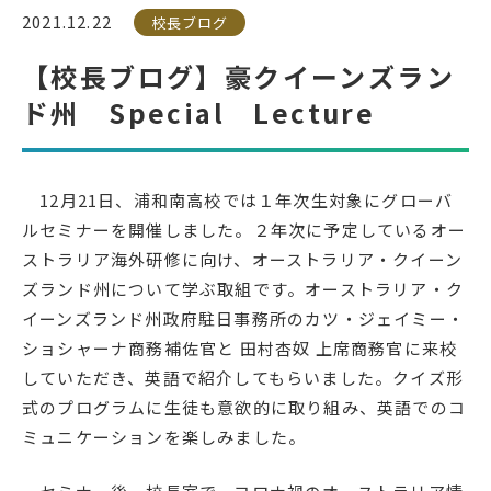
2021.12.22
校長ブログ
受検生の方へ
【校長ブログ】豪クイーンズラン
ド州 Special Lecture
年間スケジュール
学校パンフレット
教科ガイド
校長室より
12月21日、浦和南高校では１年次生対象にグローバ
保健室より
図書室より
ルセミナーを開催しました。２年次に予定しているオー
ストラリア海外研修に向け、オーストラリア・クイーン
事務室より
在校生の皆さんへ
ズランド州について学ぶ取組です。オーストラリア・ク
保護者の方へ
本校のPTA活動
イーンズランド州政府駐日事務所のカツ・ジェイミー・
地域の皆様へ
同窓会
ショシャーナ商務補佐官と 田村杏奴 上席商務官に来校
していただき、英語で紹介してもらいました。クイズ形
教育関係者の方へ
各種証明書発行
式のプログラムに生徒も意欲的に取り組み、英語でのコ
ミュニケーションを楽しみました。
アクセス
お問い合わせ