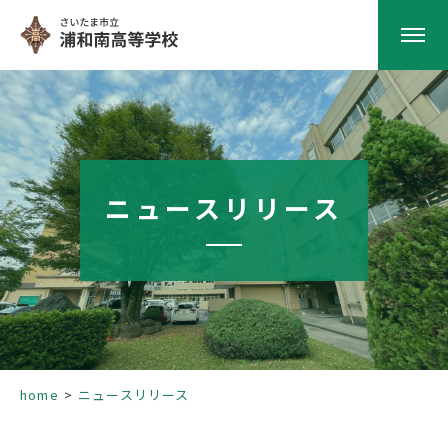
HOME
学校紹介
ニュースリリース
南高の教育
学校生活
部活動
home
ニュースリリース
進路指導