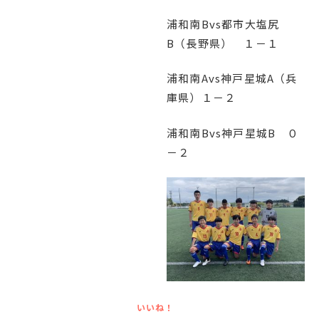
English
プライバシーポリシー
浦和南Bvs都市大塩尻
B（長野県） １－１
浦和南Avs神戸星城A（兵
庫県）１－２
浦和南Bvs神戸星城B ０
－２
いいね！