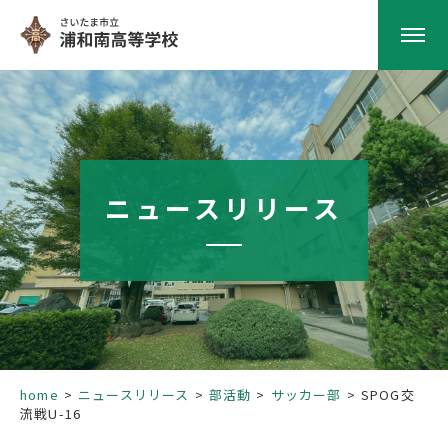
HOME
学校紹介
ニュースリリース
南高の教育
学校生活
部活動
home
ニュースリリース
部活動
サッカー部
SPOG交
流戦U-16
進路指導