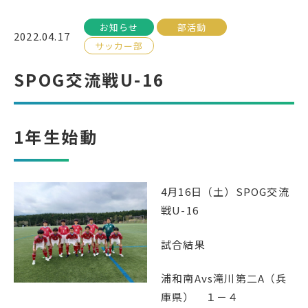
お知らせ
部活動
受検生の方へ
2022.04.17
サッカー部
SPOG交流戦U-16
年間スケジュール
学校パンフレット
教科ガイド
校長室より
1年生始動
保健室より
図書室より
事務室より
在校生の皆さんへ
保護者の方へ
本校のPTA活動
4月16日（土）SPOG交流
戦U-16
地域の皆様へ
同窓会
教育関係者の方へ
各種証明書発行
試合結果
浦和南Avs滝川第二A（兵
庫県） １－４
アクセス
お問い合わせ