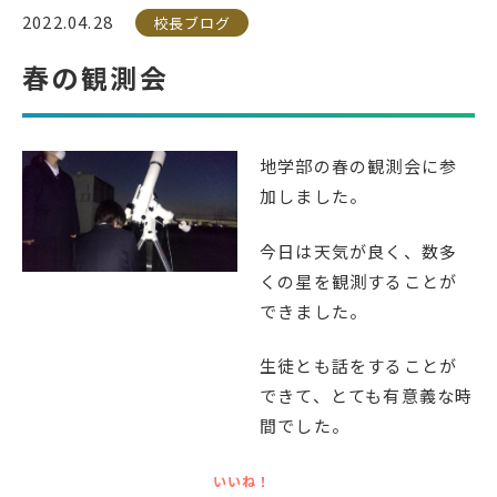
2022.04.28
校長ブログ
受検生の方へ
春の観測会
年間スケジュール
学校パンフレット
地学部の春の観測会に参
教科ガイド
校長室より
加しました。
保健室より
図書室より
今日は天気が良く、数多
事務室より
在校生の皆さんへ
くの星を観測することが
保護者の方へ
本校のPTA活動
できました。
地域の皆様へ
同窓会
生徒とも話をすることが
教育関係者の方へ
各種証明書発行
できて、とても有意義な時
間でした。
アクセス
お問い合わせ
いいね！