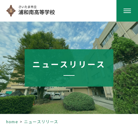
HOME
学校紹介
ニュースリリース
南高の教育
学校生活
部活動
home
ニュースリリース
進路指導