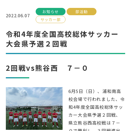
お知らせ
部活動
受検生の方へ
2022.06.07
サッカー部
令和4年度全国高校総体サッカー
年間スケジュール
学校パンフレット
大会県予選２回戦
教科ガイド
校長室より
保健室より
図書室より
2回戦vs熊谷西 ７－０
事務室より
在校生の皆さんへ
保護者の方へ
本校のPTA活動
6月5日（日）、浦和南高
地域の皆様へ
同窓会
校会場で行われました、令
教育関係者の方へ
各種証明書発行
和4年度全国高校総体サッ
カー大会県予選２回戦、
県立熊谷西高校戦は７－
アクセス
お問い合わせ
０で勝利し、３回戦進出