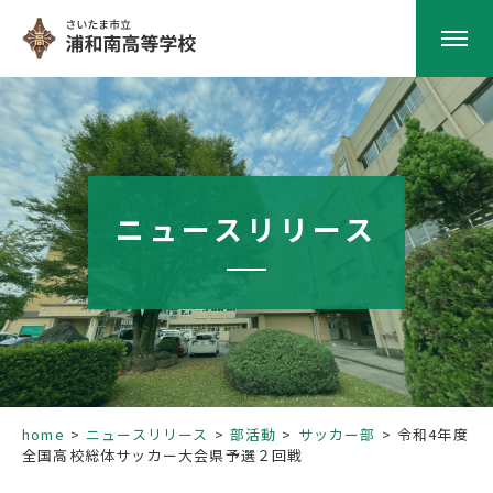
HOME
学校紹介
ニュースリリース
南高の教育
学校生活
部活動
home
ニュースリリース
部活動
サッカー部
令和4年度
全国高校総体サッカー大会県予選２回戦
進路指導