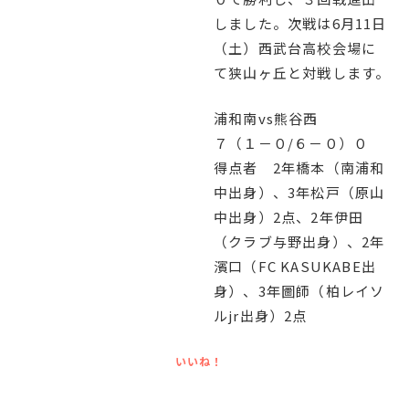
English
プライバシーポリシー
しました。次戦は6月11日
（土）西武台高校会場に
て狭山ヶ丘と対戦します。
浦和南vs熊谷西
７（１－０/６－０）０
得点者 2年橋本（南浦和
中出身）、3年松戸（原山
中出身）2点、2年伊田
（クラブ与野出身）、2年
濱口（FC KASUKABE出
身）、3年圖師（柏レイソ
ルjr出身）2点
いいね！