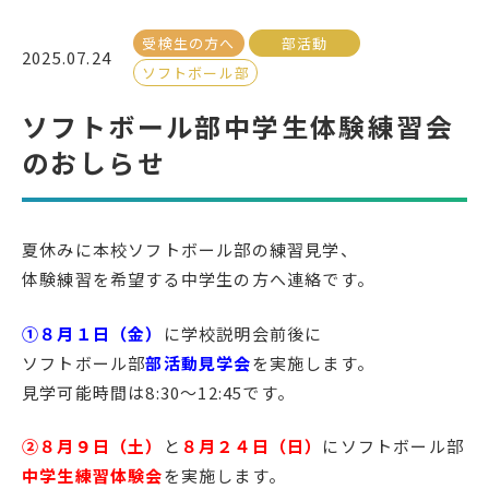
受検生の方へ
部活動
受検生の方へ
2025.07.24
ソフトボール部
ソフトボール部中学生体験練習会
年間スケジュール
学校パンフレット
のおしらせ
教科ガイド
校長室より
保健室より
図書室より
夏休みに本校ソフトボール部の練習見学、
事務室より
在校生の皆さんへ
体験練習を希望する中学生の方へ連絡です。
保護者の方へ
本校のPTA活動
①８月１日（金）
に学校説明会前後に
地域の皆様へ
同窓会
ソフトボール部
部活動見学会
を実施します。
教育関係者の方へ
各種証明書発行
見学可能時間は8:30～12:45です。
②
８月９日（土）
と
８月２４日（日）
にソフトボール部
アクセス
お問い合わせ
中学生練習体験会
を実施します。