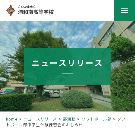
HOME
学校紹介
ニュースリリース
南高の教育
学校生活
部活動
home
ニュースリリース
部活動
ソフトボール部
ソフ
トボール部中学生体験練習会のおしらせ
進路指導