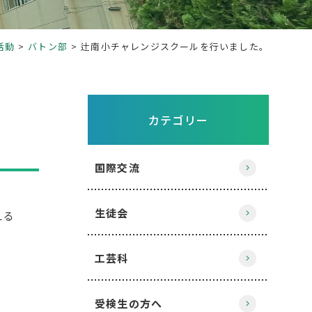
活動
バトン部
辻南小チャレンジスクールを行いました。
カテゴリー
国際交流
生徒会
える
工芸科
。
受検生の方へ