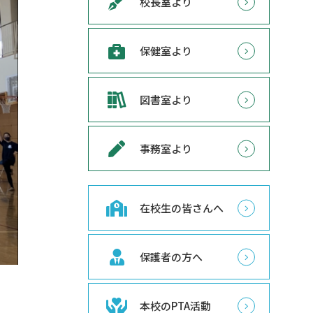
校長室より
保健室より
図書室より
事務室より
在校生の皆さんへ
保護者の方へ
本校のPTA活動