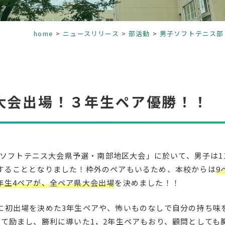
home
ニュースリリース
部活動
男子ソフトテニス部
大会出場！３年生ペア優勝！！
高校ソフトテニス大会県予選・南部地区大会」に於いて、男子は1
することとなりました！枠外のペアもいるため、本校からは
9
年生4ペアが、全ペア県大会出場
を決めました！！
に初出場を決めた3年生ペアや、怖いものなしで自分の持ち味
して励まし、勝利に導いた1，2年生ペアもおり、顧問としても