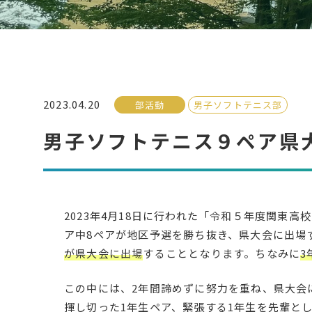
2023.04.20
部活動
男子ソフトテニス部
男子ソフトテニス９ペア県
2023年4月18日に行われた「令和５年度関東
ア中8ペアが地区予選を勝ち抜き、県大会に出場
が県大会に出場
することとなります。ちなみに
3
この中には、2年間諦めずに努力を重ね、県大会
揮し切った1年生ペア、緊張する1年生を先輩と