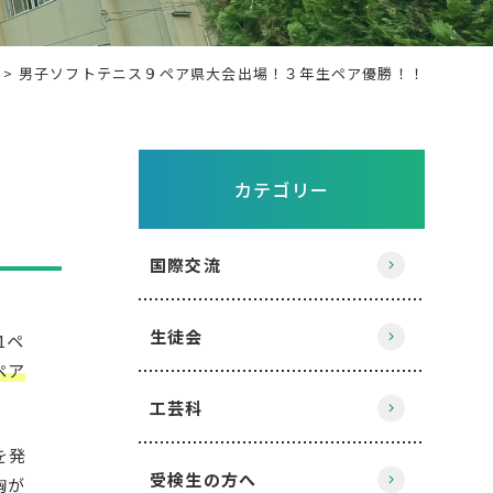
男子ソフトテニス９ペア県大会出場！３年生ペア優勝！！
カテゴリー
国際交流
生徒会
1ペ
ペア
工芸科
を発
受検生の方へ
胸が