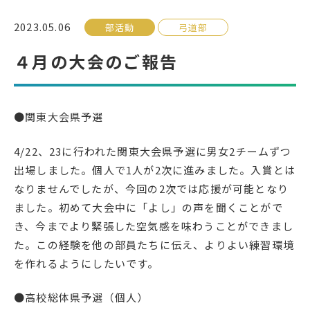
2023.05.06
部活動
弓道部
受検生の方へ
４月の大会のご報告
年間スケジュール
学校パンフレット
教科ガイド
校長室より
●関東大会県予選
保健室より
図書室より
4/22、23に行われた関東大会県予選に男女2チームずつ
事務室より
在校生の皆さんへ
出場しました。個人で1人が2次に進みました。入賞とは
なりませんでしたが、今回の2次では応援が可能となり
保護者の方へ
本校のPTA活動
ました。初めて大会中に「よし」の声を聞くことがで
地域の皆様へ
同窓会
き、今までより緊張した空気感を味わうことができまし
た。この経験を他の部員たちに伝え、よりよい練習環境
教育関係者の方へ
各種証明書発行
を作れるようにしたいです。
●高校総体県予選（個人）
アクセス
お問い合わせ