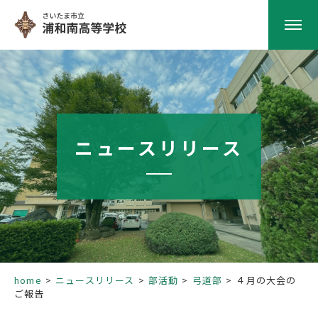
HOME
学校紹介
ニュースリリース
南高の教育
学校生活
部活動
home
ニュースリリース
部活動
弓道部
４月の大会の
ご報告
進路指導