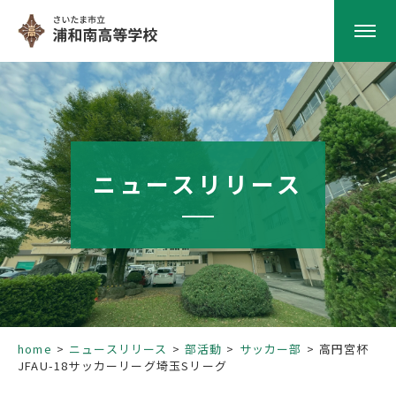
HOME
学校紹介
ニュースリリース
南高の教育
学校生活
部活動
home
ニュースリリース
部活動
サッカー部
高円宮杯
JFAU-18サッカーリーグ埼玉Sリーグ
進路指導