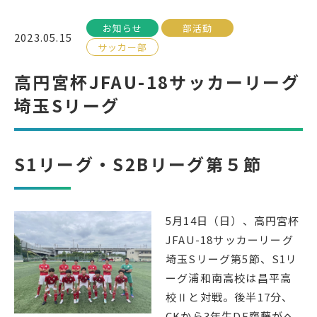
お知らせ
部活動
受検生の方へ
2023.05.15
サッカー部
高円宮杯JFAU-18サッカーリーグ
年間スケジュール
学校パンフレット
埼玉Sリーグ
教科ガイド
校長室より
保健室より
図書室より
S1リーグ・S2Bリーグ第５節
事務室より
在校生の皆さんへ
保護者の方へ
本校のPTA活動
5月14日（日）、高円宮杯
地域の皆様へ
同窓会
JFAU-18サッカーリーグ
教育関係者の方へ
各種証明書発行
埼玉Sリーグ第5節、S1リ
ーグ浦和南高校は昌平高
校Ⅱと対戦。後半17分、
アクセス
お問い合わせ
CKから3年生DF齋藤がヘ