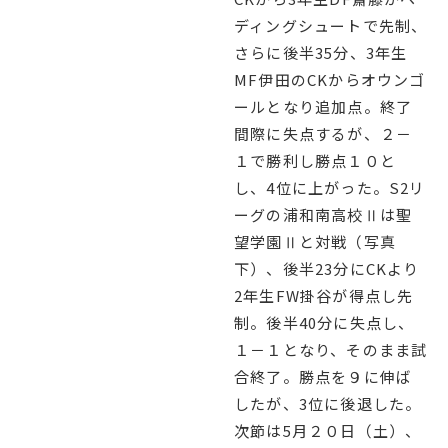
English
プライバシーポリシー
ディングシュートで先制、
さらに後半35分、3年生
MF伊田のCKからオウンゴ
ールとなり追加点。終了
間際に失点するが、２－
１で勝利し勝点１０と
し、4位に上がった。S2リ
ーグの浦和南高校Ⅱは聖
望学園Ⅱと対戦（写真
下）、後半23分にCKより
2年生FW掛谷が得点し先
制。後半40分に失点し、
１－１となり、そのまま試
合終了。勝点を９に伸ば
したが、3位に後退した。
次節は5月２０日（土）、