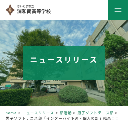
HOME
学校紹介
ニュースリリース
南高の教育
学校生活
部活動
home
ニュースリリース
部活動
男子ソフトテニス部
男子ソフトテニス部「インターハイ予選・個人の部」結果！！
進路指導