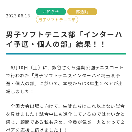
お知らせ
部活動
受検生の方へ
2023.06.13
男子ソフトテニス部
男子ソフトテニス部「インターハ
年間スケジュール
学校パンフレット
イ予選・個人の部」結果！！
教科ガイド
校長室より
保健室より
図書室より
6月10日（土）に、熊谷さくら運動公園テニスコート
事務室より
在校生の皆さんへ
で行われた「男子ソフトテニスインターハイ埼玉県予
保護者の方へ
本校のPTA活動
選・個人の部」に於いて、本校からは3年生２ペアが出
場しました！
地域の皆様へ
同窓会
教育関係者の方へ
各種証明書発行
全国大会出場に向けて、生徒たちはこれ以上ない試合
を見せました！試合中にも進化しているのではないかと
感じ、顧問である私も含め、全員が気炎一丸となって２
アクセス
お問い合わせ
ペアを応援し続けました！！