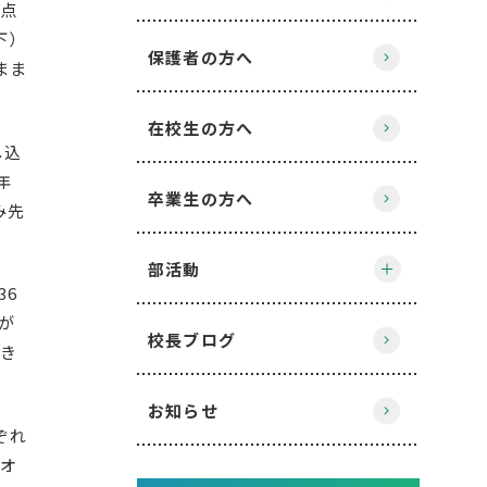
点
下）
保護者の方へ
まま
在校生の方へ
し込
年
卒業生の方へ
み先
部活動
36
が
校長ブログ
き
お知らせ
ぞれ
オ