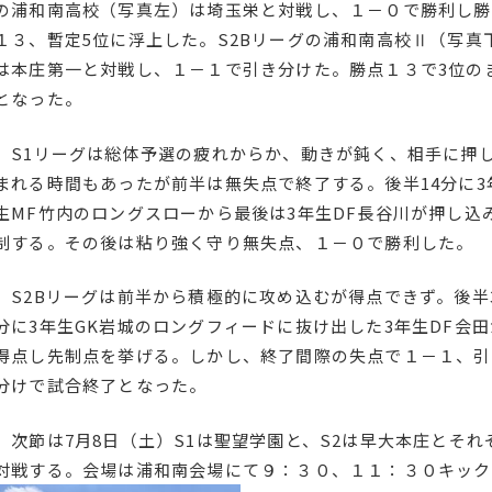
の浦和南高校（写真左）は埼玉栄と対戦し、１－０で勝利し勝
１３、暫定5位に浮上した。S2Bリーグの浦和南高校Ⅱ（写真
は本庄第一と対戦し、１－１で引き分けた。勝点１３で3位の
となった。
S1リーグは総体予選の疲れからか、動きが鈍く、相手に押
まれる時間もあったが前半は無失点で終了する。後半14分に3
生MF竹内のロングスローから最後は3年生DF長谷川が押し込
制する。その後は粘り強く守り無失点、１－０で勝利した。
S2Bリーグは前半から積極的に攻め込むが得点できず。後半
分に3年生GK岩城のロングフィードに抜け出した3年生DF会田
得点し先制点を挙げる。しかし、終了間際の失点で１－１、引
分けで試合終了となった。
次節は7月8日（土）S1は聖望学園と、S2は早大本庄とそれ
対戦する。会場は浦和南会場にて９：３０、１１：３０キック