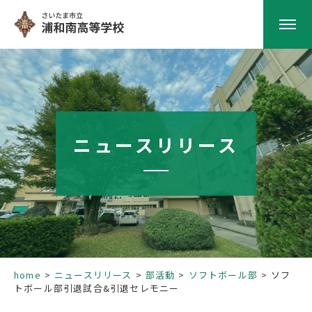
HOME
学校紹介
ニュースリリース
南高の教育
学校生活
部活動
home
ニュースリリース
部活動
ソフトボール部
ソフ
トボール部引退試合&引退セレモニー
進路指導