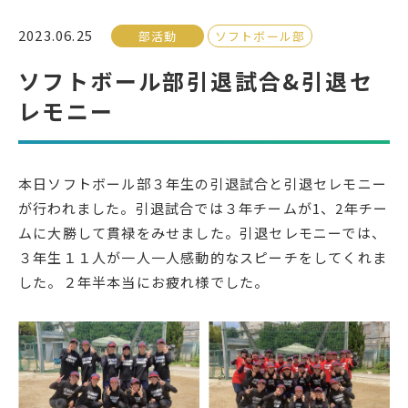
2023.06.25
部活動
ソフトボール部
受検生の方へ
ソフトボール部引退試合&引退セ
レモニー
年間スケジュール
学校パンフレット
教科ガイド
校長室より
本日ソフトボール部３年生の引退試合と引退セレモニー
保健室より
図書室より
が行われました。引退試合では３年チームが1、2年チー
事務室より
在校生の皆さんへ
ムに大勝して貫禄をみせました。引退セレモニーでは、
保護者の方へ
本校のPTA活動
３年生１１人が一人一人感動的なスピーチをしてくれま
した。２年半本当にお疲れ様でした。
地域の皆様へ
同窓会
教育関係者の方へ
各種証明書発行
アクセス
お問い合わせ