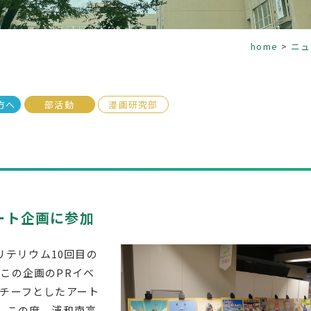
home
ニュ
方へ
部活動
漫画研究部
ート企画に参加
リテリウム10回目の
この企画のPRイベ
チーフとしたアート
、この度、浦和南高