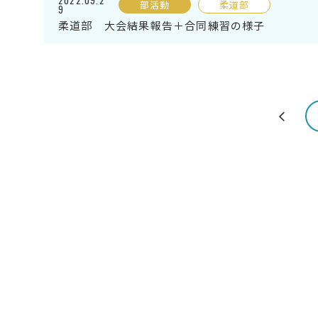
2022.09.2
部活動
柔道部
9
柔道部 大会結果報告＋合同練習の様子