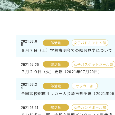
2021.08.0
部活動
女子バドミントン部
6
８月７日（土）学校説明会での練習見学について（20
2021.07.20
部活動
女子バスケットボール部
７月２０日（火）更新（2021年07月20日）
2021.06.2
部活動
サッカー部
4
全国高校総体サッカー大会埼玉県予選（2021年06
2021.06.14
部活動
女子ハンドボール部
ハンドボール部 令和３年度インターハイ県予選 結