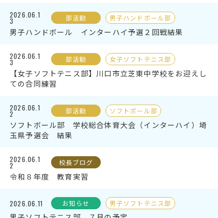
2026.06.1
部活動
男子ハンドボール部
3
受検生の方へ
男子ハンドボール インターハイ予選２回戦結果
2026.06.1
部活動
女子ソフトテニス部
年間スケジュール
学校パンフレット
3
【女子ソフトテニス部】川口市立芝東中学校をお迎えし
教科ガイド
校長室より
ての合同練習
保健室より
図書室より
2026.06.1
部活動
ソフトボール部
2
事務室より
在校生の皆さんへ
ソフトボール部 学校総合体育大会（インターハイ）埼
玉県予選会 結果
保護者の方へ
本校のPTA活動
地域の皆様へ
同窓会
2026.06.1
校長ブログ
2
教育関係者の方へ
各種証明書発行
令和８年度 教育実習
2026.06.11
お知らせ
男子ソフトテニス部
アクセス
お問い合わせ
男子ソフトテニス部 ７月の予定