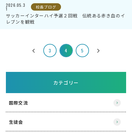
2026.05.3
校長ブログ
1
サッカーインターハイ予選２回戦 伝統ある赤き血のイ
レブンを観戦
3
4
5
カテゴリー
国際交流
生徒会