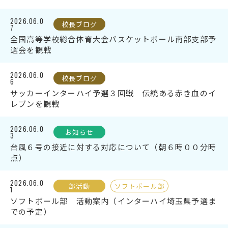
2026.06.0
校長ブログ
7
全国高等学校総合体育大会バスケットボール南部支部予
選会を観戦
2026.06.0
校長ブログ
6
サッカーインターハイ予選３回戦 伝統ある赤き血のイ
レブンを観戦
2026.06.0
お知らせ
3
台風６号の接近に対する対応について（朝６時００分時
点）
2026.06.0
部活動
ソフトボール部
1
ソフトボール部 活動案内（インターハイ埼玉県予選ま
での予定）