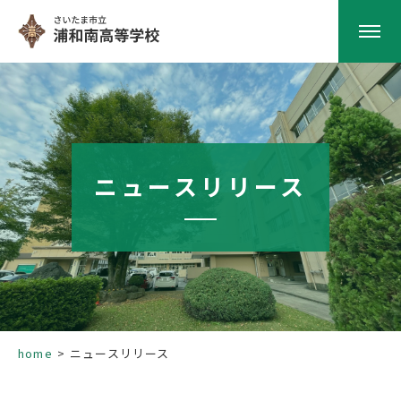
HOME
学校紹介
ニュースリリース
南高の教育
学校生活
部活動
home
ニュースリリース
進路指導